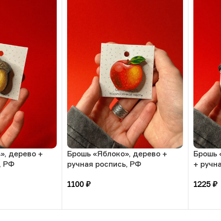
», дерево +
Брошь «Яблоко», дерево +
Брошь 
, РФ
ручная роспись, РФ
+ ручн
1100
₽
1225
₽
В корзину
В кор