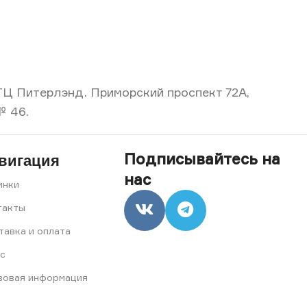
, ТЦ Питерлэнд. Приморский проспект 72А,
№ 46.
Подписывайтесь на
вигация
нас
инки
такты
тавка и оплата
с
вовая информация