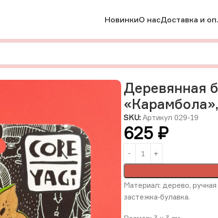
Новинки
О нас
Доставка и оп
брошки
Деревянная брошь с ручной росписью «Карамбола», 
Деревянная б
«Карамбола»
SKU:
Артикул 029-19
625
₽
Материал: дерево, ручная 
застежка‑булавка.