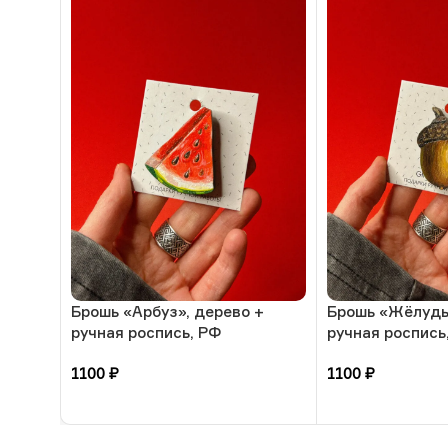
Брошь «Арбуз», дерево +
Брошь «Жёлудь
ручная роспись, РФ
ручная роспись
1100
₽
1100
₽
В корзину
В корзину