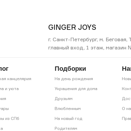
GINGER JOYS
г. Санкт-Петербург, м. Беговая
главный вход, 1 этаж, магазин 
лог
Подборки
На
кая канцелярия
На день рождения
Нов
ма и уюта
Украшения для дома
Кон
ния
Друзьям
Дос
уары
Влюбленным
О на
ры из СПб
На новый год
Пра
ка
Родителям