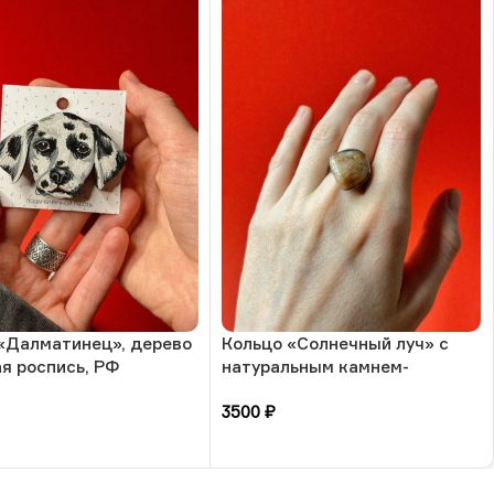
«Далматинец», дерево
Кольцо «Солнечный луч» с
ая роспись, РФ
натуральным камнем-
солнечный камень, 17
3500
₽
размера, РБ
зину
В корзину